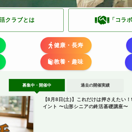
活クラブとは
「コラ
健康・長寿
教養・趣味
募集中・開催中
過去の開催実績
【8月8日(土)】これだけは押さえたい
イント 〜山形シニアの終活基礎講座〜