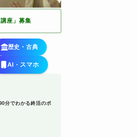
ボ講座」募集
歴史・古典
AI
スマホ
・
！90分でわかる終活のポ