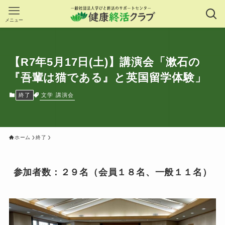
メニュー
【R7年5月17日(土)】講演会「漱石の
『吾輩は猫である』と英国留学体験」
文学
講演会
終了
ホーム
終了
参加者数：２９名（会員１８名、一般１１名）