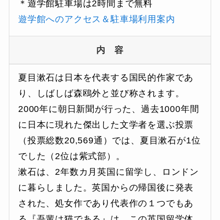
＊遊学館駐車場は2時間まで無料
遊学館へのアクセス＆駐車場利用案内
内 容
夏目漱石は日本を代表する国民的作家であ
り、しばしば森鴎外と並び称されます。
2000年に朝日新聞が行った、過去1000年間
に日本に現れた傑出した文学者を選ぶ投票
（投票総数20,569通）では、夏目漱石が1位
でした（2位は紫式部）。
漱石は、2年数カ月英国に留学し、ロンドン
に暮らしました。英国からの帰国後に発表
された、処女作であり代表作の１つでもあ
る『吾輩は猫である』は、この英国留学体