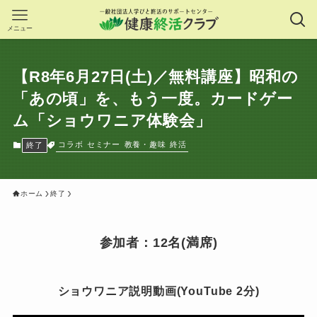
メニュー
【R8年6月27日(土)／無料講座】昭和の
「あの頃」を、もう一度。カードゲー
ム「ショウワニア体験会」
コラボ
セミナー
教養・趣味
終活
終了
ホーム
終了
参加者：12名(満席)
ショウワニア説明動画(YouTube 2分)