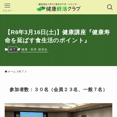
メニュー
【R6年3月16日(土)】健康講座『健康寿
命を延ばす食生活のポイント』
健康・長寿
講演会
終了
ホーム
終了
参加者数：３０名（会員２３名、一般７名）