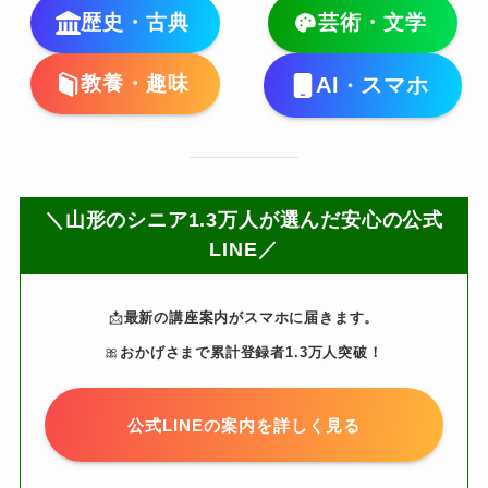
歴史・古典
芸術・文学
教養・趣味
AI
スマホ
・
＼山形のシニア1.3万人が選んだ安心の公式
LINE／
📩
最新の講座案内がスマホに届きます。
🎀
おかげさまで累計登録者1.3万人突破！
公式LINEの案内を詳しく見る