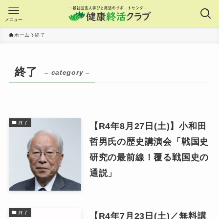
メニュー
ホーム
終了
終了
– category –
終了
【R4年8月27日(土)】小和田
哲男氏の歴史講演会「戦国史
研究の最前線！覆る戦国史の
通説」
終了
【R4年7月23日(土)／無料講