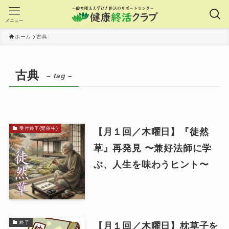
メニュー
ホーム
古典
古典
– tag –
受付終了(開催中)
【月１回／木曜日】『徒然
草』再発見 〜兼好法師に学
ぶ、人生を味わうヒント〜
終了
【月１回／木曜日】枕草子を